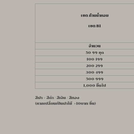
เซต ก้านน้ำหอม
เซต B1
จำนวน
50-99 ชุด
100-199
200-299
300-499
500-999
1,000 ขึ้นไป
สีฝา = สีดำ / สีเงิน / สีทอง
(หากเปลี่ยนเป็นฝาไม้ +10บาท/ชิ้น)