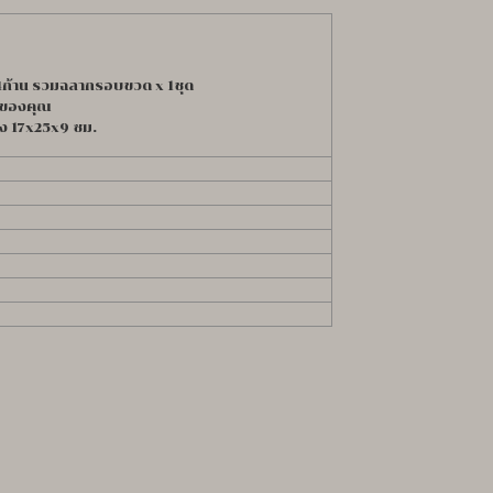
 4ก้าน รวมฉลากรอบขวด x 1ชุด
้ของคุณ
อง 17x25x9 ซม.