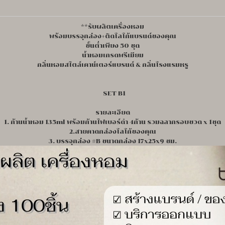
**รับผลิตเครื่องหอม
พร้อมบรรจุกล่อง+ติดโลโก้แบรนด์ของคุณ
ขั้นต่ำเพียง 50 ชุด
น้ำหอมเกรดพรีเมียม
กลิ่นหอมสไตล์เคาน์เตอร์แบรนด์ & กลิ่นโรงแรมหรู
SET B1
รายละเอียด
1. ก้านน้ำหอม 135ml พร้อมก้านไฟเบอร์ดำ 4ก้าน รวมฉลากรอบขวด x 1ชุด
2.สายคาดกล่องโลโก้ของคุณ
3. บรรจุกล่อง #B ขนาดกล่อง 17x25x9 ซม.