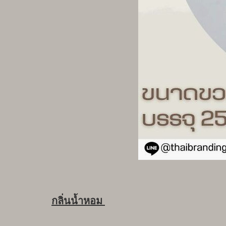
กลิ่นน้ำหอม