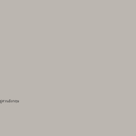
ู่สวนอังกฤษ