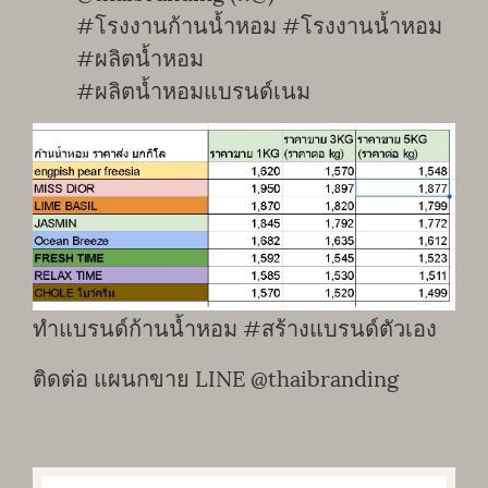
#โรงงานก้านน้ำหอม #โรงงานน้ำหอม
#ผลิตน้ำหอม
#ผลิตน้ำหอมแบรนด์เนม
ทำแบรนด์ก้านน้ำหอม #สร้างแบรนด์ตัวเอง
ติดต่อ แผนกขาย LINE @thaibranding