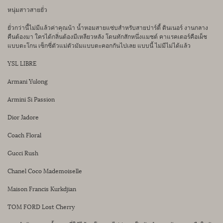
หนุ่มสาวสายยั่ว
ยั่วกว่านี้ไม่มีแล้วค่าคุณน้า น้ำหอมสายแซ่บสำหรับสายปาร์ตี้ ดินเนอร์ งานกลาง
คืนต้องมา ใครได้กลิ่นต้องมีเหลียวหลัง โดนทักสักหนึ่งแมชต์ คาแรคเตอร์คือเผ็ช
แบบตะโกน เซ็กซี่ตัวแม่ตัวมัมแบบตะคอกกันไปเลย แบบนี้ ไม่มีไม่ได้แล้ว
YSL LIBRE
Armani Yulong
Armini Si Passion
Dior Jadore
Coach Floral
Gucci Rush
Chanel Coco Mademoiselle
Maison Francis Kurkdjian
TOM FORD Lost Cherry