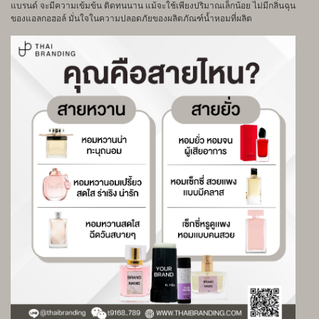
แบรนด์ จะมีความเข้มข้น ติดทนนาน แม้จะใช้เพียงปริมาณเล็กน้อย ไม่มีกลิ่นฉุน
ของแอลกอฮอล์ มั่นใจในความปลอดภัยของผลิตภัณฑ์น้ำหอมที่ผลิต