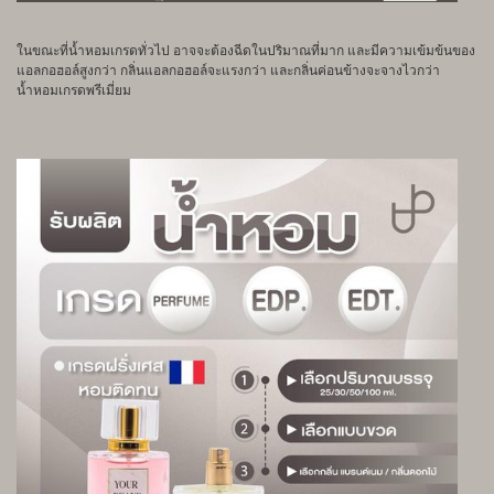
ในขณะที่น้ำหอมเกรดทั่วไป อาจจะต้องฉีดในปริมาณที่มาก และมีความเข้มข้นของ
แอลกอฮอล์สูงกว่า กลิ่นแอลกอฮอล์จะแรงกว่า และกลิ่นค่อนข้างจะจางไวกว่า
น้ำหอมเกรดพรีเมี่ยม