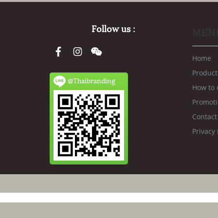
Follow us :
MEN
Home
Product
@Thaibranding
How to 
Promot
Contact
Privacy 