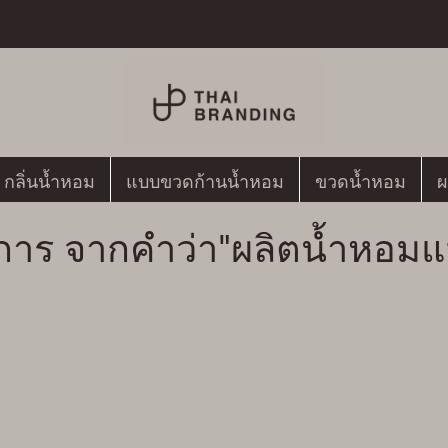
กลิ่นน้ำหอม
แบบขวดก้านน้ำหอม
ขวดน้ำหอม
ผ
การ จากคำว่า"ผลิตน้ำหอมแ