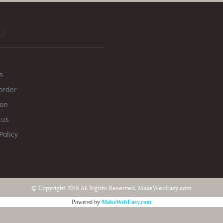
U
s
order
ion
 us
Policy
© Copyright 2015 All Rights Reserved. MakeWebEasy.com
Powered by
MakeWebEasy.com