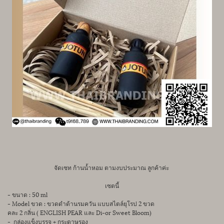
จัดเซท ก้านน้ำหอม ตามงบประมาณ ลูกค้าค่ะ
เซตนี้
- ขนาด : 50 ml
- Model ขวด : ขวดดำด้านรมควัน แบบสไตล์ยุโรป 2 ขวด
คละ 2 กลิ่น ( ENGLISH PEAR และ Di-or Sweet Bloom)
- กล่องแข็งบรรจุ + กระดาษรอง