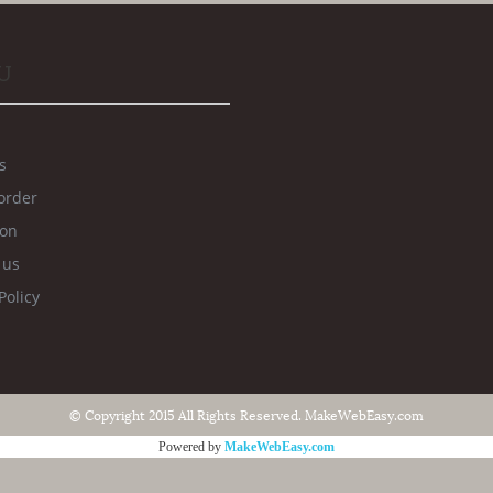
U
s
order
ion
 us
Policy
© Copyright 2015 All Rights Reserved. MakeWebEasy.com
Powered by
MakeWebEasy.com