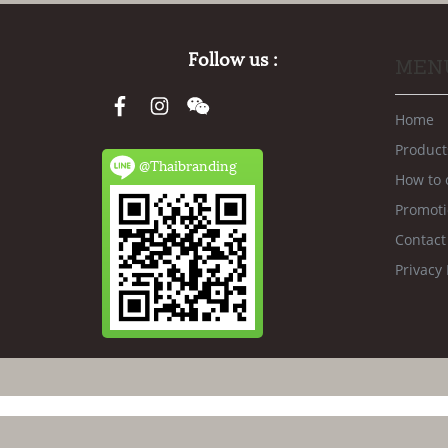
Follow us :
MEN
Home
Product
@Thaibranding
How to 
Promot
Contact
Privacy 