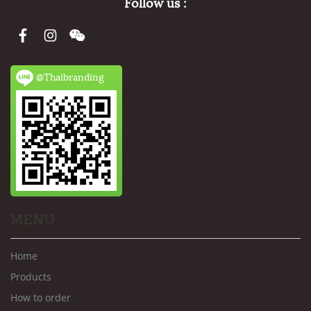
Follow us :
@Thaibranding
MENU
Home
Products
How to order