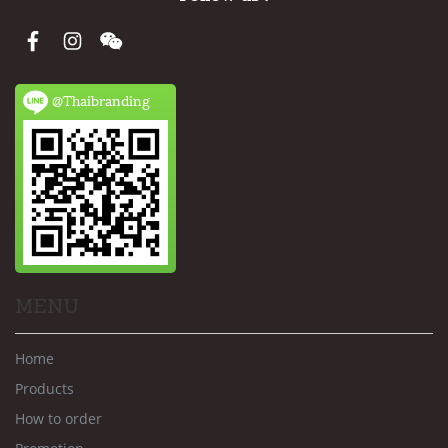
@Thaibranding
MENU
Home
Products
How to order