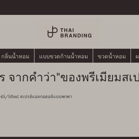
กลิ่นน้ำหอม
แบบขวดก้านน้ำหอม
ขวดน้ำหอม
ผ
ร จากคำว่า"ของพรีเมียมสเ
ด 45/50ml สเปรย์แอลกอฮอล์แบบพกพา