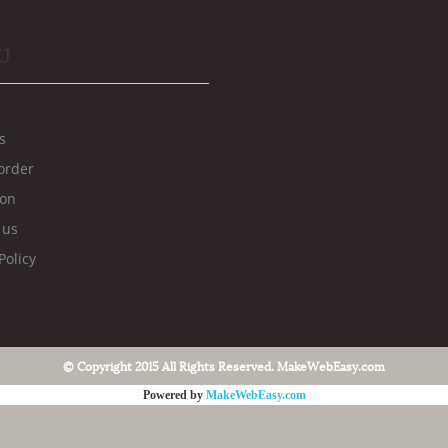
U
s
order
ion
 us
Policy
© Copyright 2015 All Rights Reserved. MakeWebEasy.com
Powered by
MakeWebEasy.com