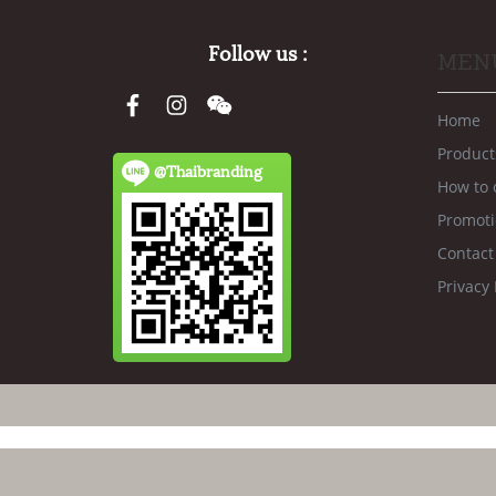
Follow us :
MEN
Home
Product
@Thaibranding
How to 
Promot
Contact
Privacy 