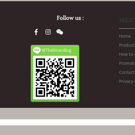
Follow us :
MEN
Home
Product
@Thaibranding
How to 
Promot
Contact
Privacy 