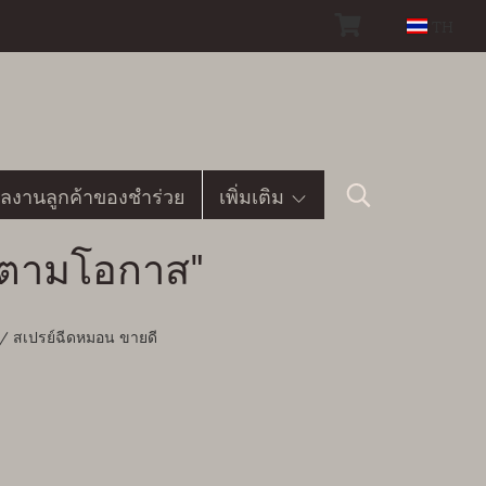
TH
ลงานลูกค้าของชำร่วย
เพิ่มเติม
อมตามโอกาส"
 / สเปรย์ฉีดหมอน ขายดี