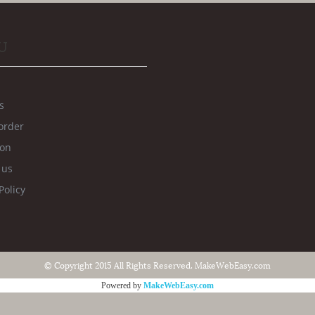
U
s
order
ion
 us
Policy
© Copyright 2015 All Rights Reserved. MakeWebEasy.com
Powered by
MakeWebEasy.com