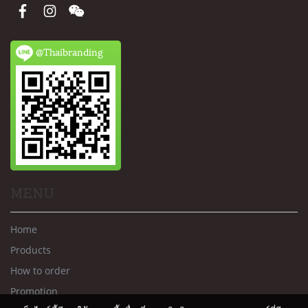
@Thaibranding
MENU
Home
Products
How to order
Promotion