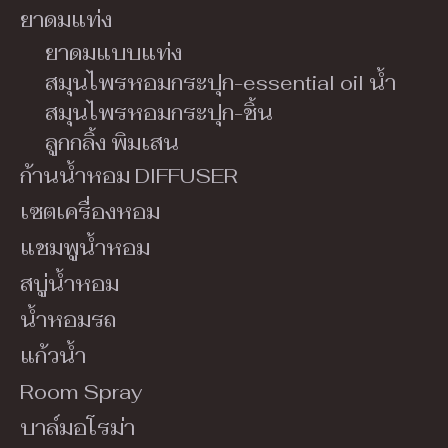
ยาดมแท่ง
ยาดมแบบแท่ง
สมุนไพรหอมกระปุก-essential oil น้ำ
สมุนไพรหอมกระปุก-ชิ้น
ลูกกลิ้ง พิมเสน
ก้านน้ำหอม DIFFUSER
เซตเครื่องหอม
แชมพูน้ำหอม
สบู่น้ำหอม
น้ำหอมรถ
แก้วน้ำ
Room Spray
บาล์มอโรม่า