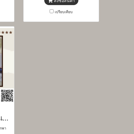
สั่งซื้อสินค้า
เปรียบเทียบ
สเปรย์แอลกอฮอล์แบบการ์ด แบบพกพา-โลโก้ลูกค้า ของชำร่วย
พกพา