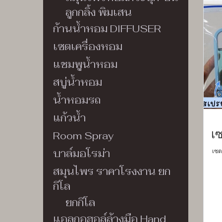
ลูกกลิ้ง พิมเสน
ก้านน้ำหอม DIFFUSER
เซตเครื่องหอม
แชมพูน้ำหอม
สบู่น้ำหอม
น้ำหอมรถ
แก้วน้ำ
Room Spray
เซต
บาล์มอโรม่า
สมุนไพร ราคาโรงงาน ยก
กิโล
ยกกิโล
แอลกอฮอล์ล้างมือ Hand