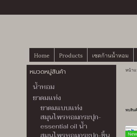
Home
Products
เซตก้านน้ำหอม
หน้าแ
หมวดหมู่สินค้า
น้ำหอม
ยาดมแท่ง
ยาดมแบบแท่ง
พบสินค้
สมุนไพรหอมกระปุก-
essential oil น้ำ
New
สมุนไพรหอมกระปุก-ชิ้น