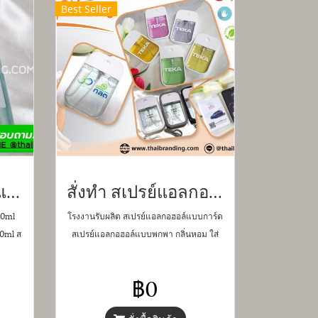
Best Seller
สเปรย์แอลกอฮอล์แบบขวด 30ml 50ml 100ml
สั่งทำ สเปรย์แอลกอฮอล์ทรงไอโฟน ขนาด 45/50ml สเปรย์แอลกอฮอล์แบบพกพา
50ml
โรงงานรับผลิต สเปรย์แอลกอฮอล์แบบการ์ด
0ml ส
สเปรย์แอลกอฮอล์แบบพกพา กลิ่นหอม ใส่
ปรย์
โลโก้ ที่เดียวครบวงจร บรรจุ ติดฉลาก
ย์
ออกแบบ ขั้นต่ำแค่ 100 ชิ้น
฿0
ย์