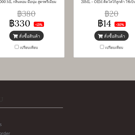
000 ML กลิ่นหอม มือนุ่ม สูตรพรีเมียม
20ML - OEM ติดโลโก้ลูกค้า ใช้เป
ขวดใหญ่ ใส่เต็มแกลลอน !!
ชำร่วย ของพรีเมียม เจ้าของแบรนด์ ท
฿380
฿20
มีแบรนด์เป็นของตัวเอง เริ่มต้นแค่ 5
฿330
฿14
ราคาถูกสุด 14 บาท แพคเกจสวย ไฮโซ
-13%
-30%
มอล
สั่งซื้อสินค้า
สั่งซื้อสินค้า
เปรียบเทียบ
เปรียบเทียบ
U
s
order