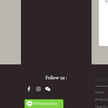
5,
Follow us :
MEN
Home
Product
@Thaibranding
How to 