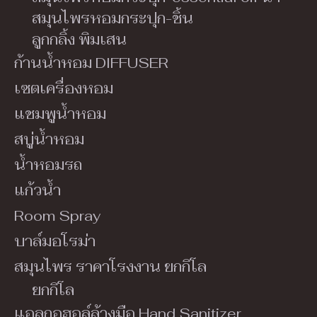
สมุนไพรหอมกระปุก-ชิ้น
ลูกกลิ้ง พิมเสน
ก้านน้ำหอม DIFFUSER
เซตเครื่องหอม
แชมพูน้ำหอม
สบู่น้ำหอม
น้ำหอมรถ
แก้วน้ำ
Room Spray
บาล์มอโรม่า
สมุนไพร ราคาโรงงาน ยกกิโล
ยกกิโล
แอลกอฮอล์ล้างมือ Hand Sanitizer