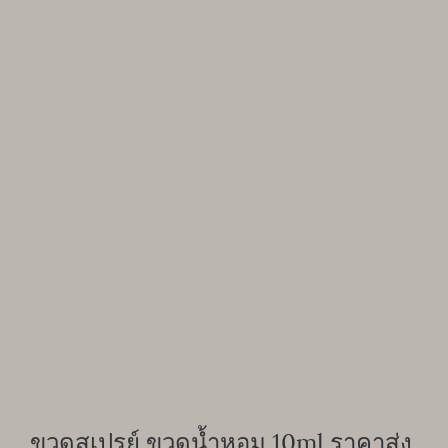
ขวดสเปรย์ ขวดน้ำหอม 10ml ราคาส่ง